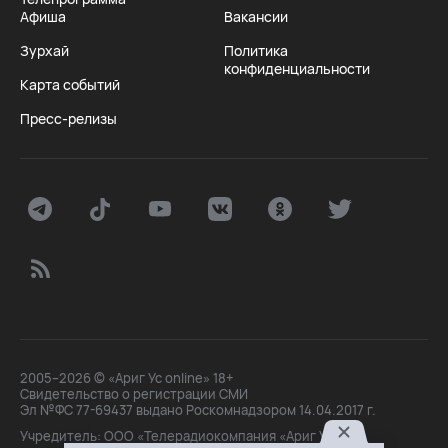
Афиша
Вакансии
Зурхай
Политика
конфиденциальности
Карта событий
Пресс-релизы
2005–2026 © «Ариг Ус online» 18+
Свидетельство о регистрации СМИ
Эл №ФС 77-69437 выдано Роскомнадзором 14.04.2017 г.
Учредитель: ООО «Телерадиокомпания «Ариг Ус»,