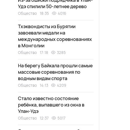
Из-за ошибки подрядчика в Улан-
Удэ спилили 50-летнее дерево
Общество
18:35
4016
Тхэквондисты из Бурятии
завоевали медали на
международных соревнованиях
в Монголии
Общество
17:18
3285
На берегу Байкала прошли самые
массовые соревнования по
водным видам спорта
Общество
14:13
4209
Стало известно состояние
ребёнка, выпавшего из окна в
Улан-Удэ
Общество
12:37
5017