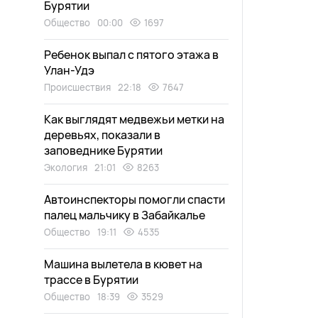
Бурятии
Общество
00:00
1697
Ребенок выпал с пятого этажа в
Улан-Удэ
Происшествия
22:18
7647
Как выглядят медвежьи метки на
деревьях, показали в
заповеднике Бурятии
Экология
21:01
8263
Автоинспекторы помогли спасти
палец мальчику в Забайкалье
Общество
19:11
4535
Машина вылетела в кювет на
трассе в Бурятии
Общество
18:39
3529