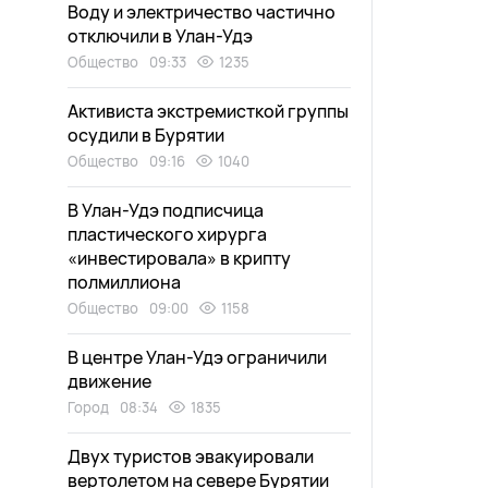
Воду и электричество частично
отключили в Улан-Удэ
Общество
09:33
1235
Активиста экстремисткой группы
осудили в Бурятии
Общество
09:16
1040
В Улан-Удэ подписчица
пластического хирурга
«инвестировала» в крипту
полмиллиона
Общество
09:00
1158
В центре Улан-Удэ ограничили
движение
Город
08:34
1835
Двух туристов эвакуировали
вертолетом на севере Бурятии