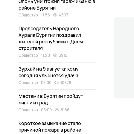
Огонь уничтожил гараж и баню в
районе Бурятии
Общество
11:56
4593
Председатель Народного
Хурала Бурятии поздравил
жителей республики с Днём
строителя
Общество
11:20
3915
Зурхай на 9 августа: кому
сегодня улыбнется удача
Общество
07:00
10879
Местами в Бурятии пройдут
ливни и град
Общество
06:00
6186
Короткое замыкание стало
причиной пожара в районе