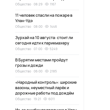
Общество
08:29
1167
11 человек спасли на пожаре в
Улан-Удэ
Общество
08:00
1446
Зурхай на 10 августа: стоит ли
сегодня идти к парикмахеру
Общество
07:00
5249
В Бурятии местами пройдут
грозы и дожди
Общество
06:00
2185
«Народный контроль»: широкие
вазоны, неуместный ларёк и
дорожные работы под дождём
Общество
19:21
6011