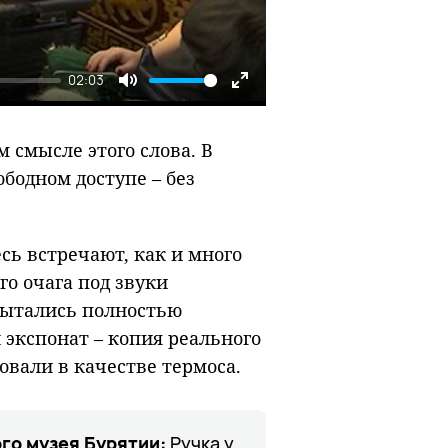
02:03
Mute
Enter
fullscreen
 смысле этого слова. В
бодном доступе – без
есь встречают, как и много
го очага под звуки
пытались полностью
 экспонат – копия реального
овали в качестве термоса.
го музея Бурятии:
Ручка у