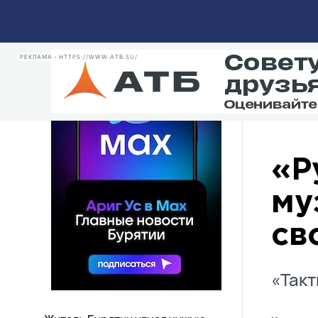
РЕКЛАМА • HTTPS://MAX.RU/ARIGUS
РЕКЛАМА • HTTPS://WWW.ATB.SU/
«Р
му
св
«Такт