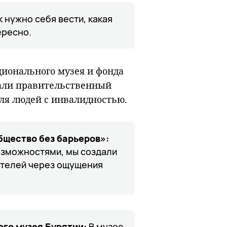
к нужно себя вести, какая
ересно.
ционального музея и фонда
али правительственный
для людей с инвалидностью.
бщество без барьеров»:
озможностями, мы создали
ителей через ощущения
го музея Бурятии:
В музее