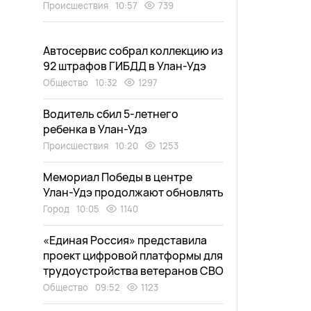
Происшествия
10:57
739
Автосервис собрал коллекцию из
92 штрафов ГИБДД в Улан-Удэ
Общество
10:32
1297
Водитель сбил 5-летнего
ребенка в Улан-Удэ
Происшествия
10:20
1253
Мемориал Победы в центре
Улан-Удэ продолжают обновлять
Город
10:05
1140
«Единая Россия» представила
проект цифровой платформы для
трудоустройства ветеранов СВО
Общество
09:52
1123