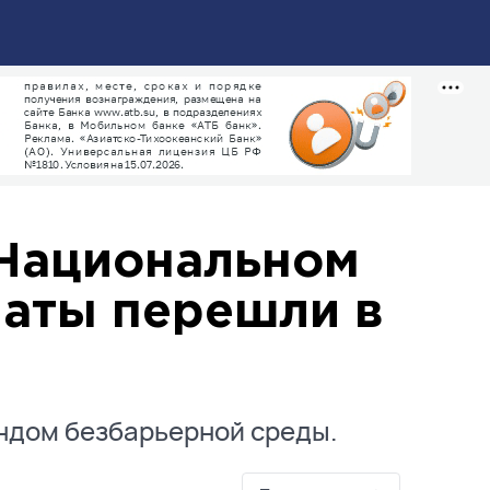
 Национальном
наты перешли в
ндом безбарьерной среды.