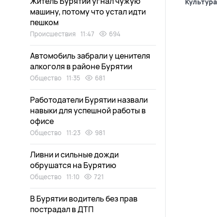
Житель Бурятии угнал чужую
Культура
машину, потому что устал идти
пешком
Происшествия
11:47
694
Автомобиль забрали у ценителя
алкоголя в районе Бурятии
Общество
11:35
681
Работодатели Бурятии назвали
навыки для успешной работы в
офисе
Общество
11:23
981
Ливни и сильные дожди
обрушатся на Бурятию
Общество
11:10
721
В Бурятии водитель без прав
пострадал в ДТП