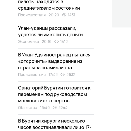
пилоты находятся в
среднетяжелом состоянии
Происшествия
20:20
1431
Улан-удэнцы рассказали,
удается ли им копить деньги
Экономика
20:16
1412
В Улан-Удэ иностранец пытался
«отсрочить» выдворение из
страны за полмиллиона
Происшествия
17:43
2632
Санаторий Бурятии готовится к
переменам под руководством
московских экспертов
Общество
16:40
3244
В Бурятии хирурги несколько
часов восстанавливали лицо 17-