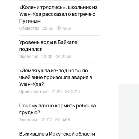
«Колени тряслись»: школьник из
Улан-Удэ рассказал о встрече с
Путиным
Общество
22:30
4804
Уровень воды в Байкале
поднялся
Экология
22:02
2258
«Земля ушла из-под ног»: по
чьей вине произошла авария в
Улан-Удэ?
Происшествия
21:20
2213
Почему важно кормить ребенка
грудью?
Здоровье
21:02
1466
Выжившие в Иркутской области