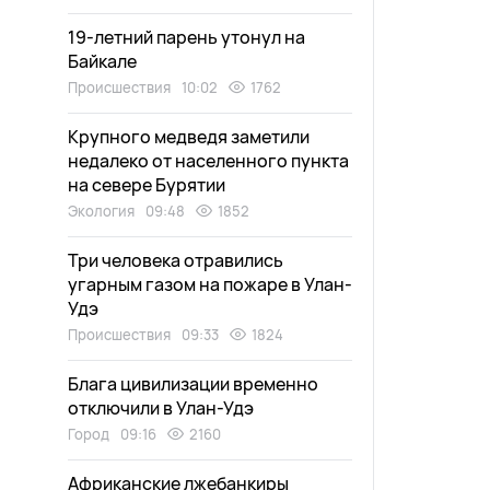
19-летний парень утонул на
Байкале
Происшествия
10:02
1762
Крупного медведя заметили
недалеко от населенного пункта
на севере Бурятии
Экология
09:48
1852
Три человека отравились
угарным газом на пожаре в Улан-
Удэ
Происшествия
09:33
1824
Блага цивилизации временно
отключили в Улан-Удэ
Город
09:16
2160
Африканские лжебанкиры