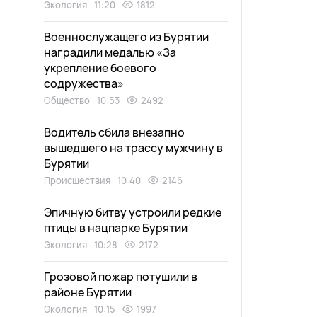
Экология
11:20
1812
Военнослужащего из Бурятии
наградили медалью «За
укрепление боевого
содружества»
Общество
10:53
2492
Водитель сбила внезапно
вышедшего на трассу мужчину в
Бурятии
Происшествия
10:40
2146
Эпичную битву устроили редкие
птицы в нацпарке Бурятии
Экология
10:28
2172
Грозовой пожар потушили в
районе Бурятии
Экология
10:15
1997