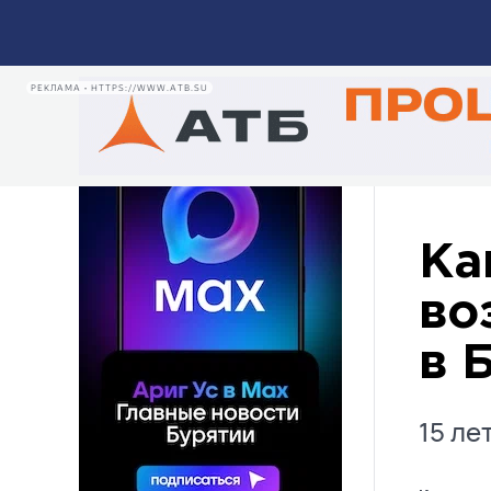
нацпарке на Байкале
Экология
13:35
2429
РЕКЛАМА • HTTPS://WWW.ATB.SU
РЕКЛАМА • HTTPS://MAX.RU/ARIGUS
Ка
во
в 
15 ле