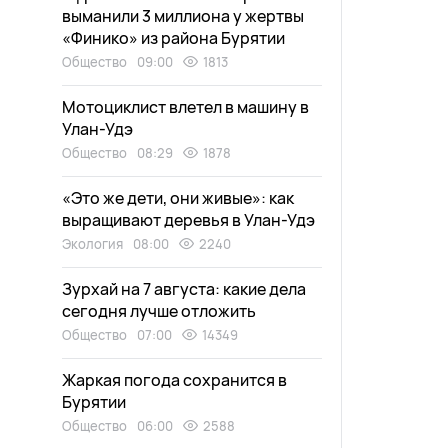
выманили 3 миллиона у жертвы
«Финико» из района Бурятии
Общество
09:00
1813
Мотоциклист влетел в машину в
Улан-Удэ
Общество
08:29
1878
«Это же дети, они живые»: как
выращивают деревья в Улан-Удэ
Экология
08:00
2240
Зурхай на 7 августа: какие дела
сегодня лучше отложить
Общество
07:00
14349
Жаркая погода сохранится в
Бурятии
Общество
06:00
2588