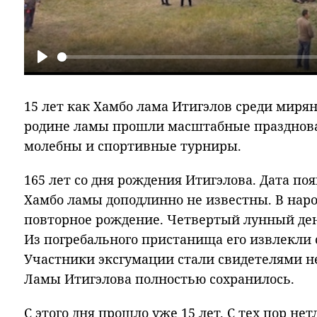
Play
15 лет как Хамбо лама Итигэлов среди мирян
родине ламы прошли масштабные празднова
молебны и спортивные турниры.
165 лет со дня рождения Итигэлова. Дата поя
Хамбо ламы доподлинно не известны. В наро
повторное рождение. Четвертый лунный день
Из погребального пристанища его извлекли 
Участники эксгумации стали свидетелями не
Ламы Итигэлова полностью сохранилось.
С этого дня прошло уже 15 лет. С тех пор не