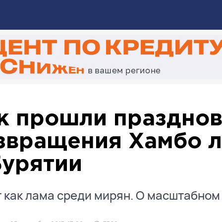
к прошли праздно
звращения Хамбо л
Бурятии
т как лама среди мирян. О масштабном