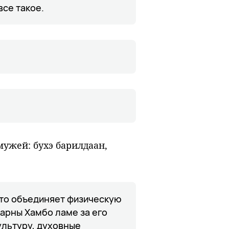
все такое.
мужей: бухэ барилдаан,
что объединяет физическую
арны Хамбо ламе за его
ультуру, духовные