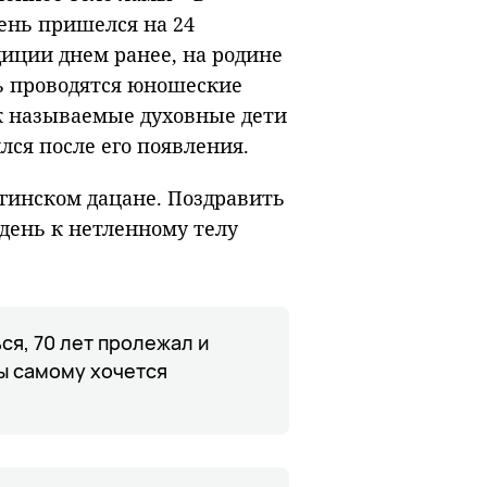
день пришелся на 24
диции днем ранее, на родине
сь проводятся юношеские
ак называемые духовные дети
ился после его появления.
лгинском дацане. Поздравить
день к нетленному телу
ся, 70 лет пролежал и
бы самому хочется