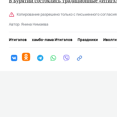
В Бурятии состоялись традиционные «Итигэ
Копирование разрешено только с письменного согласия
Автор:
Янина Нимаева
Итигэлов
хамбо-лама Итигэлов
Праздники
Иволги