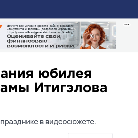
вания юбилея
амы Итигэлова
 празднике в видеосюжете.