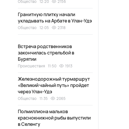
Общество
12:20
2156
Гранитную плитку начали
укладывать на Арбате в Улан-Удэ
Общество
12:05
2318
Встреча родственников
закончилась стрельбой в
Бурятии
Происшествия
11:50
1913
Железнодорожный турмаршрут
«Великий чайный путь» пройдет
через Улан-Удэ
Общество
11:35
2065
Полмиллиона мальков
краснокнижной рыбы выпустили
в Селенгу