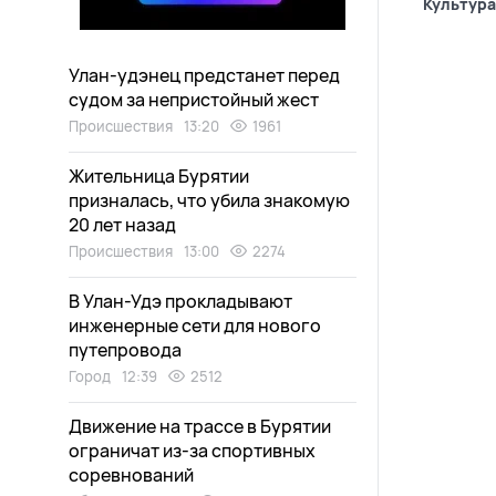
Культура
Улан-удэнец предстанет перед
судом за непристойный жест
Происшествия
13:20
1961
Жительница Бурятии
призналась, что убила знакомую
20 лет назад
Происшествия
13:00
2274
В Улан-Удэ прокладывают
инженерные сети для нового
путепровода
Город
12:39
2512
Движение на трассе в Бурятии
ограничат из-за спортивных
соревнований