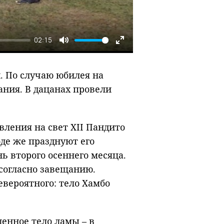
02:15
Mute
Enter
fullscreen
. По случаю юбилея на
ния. В дацанах провели
вления на свет XII Пандито
де же празднуют его
 второго осеннего месяца.
согласно завещанию.
вероятного: тело Хамбо
тленное тело ламы – в