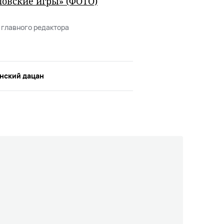
ловские игры» (ФОТО)
 главного редактора
нский дацан