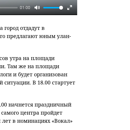
01:00
Mute
Enter
fullscreen
а город отдадут в
что предлагают юным улан-
асов утра на площади
гии. Там же на площади
оги и будет организован
 ситуации. В 18.00 стартует
2.00 начнется праздничный
 самого центра пройдет
и лет в номинациях «Вокал»