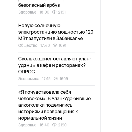
безопасный арбуз
Здоровье
18:00
2191
Новую солнечную
электростанцию мощностью 120
МВт запустили в Забайкалье
Общество
17:40
1691
Сколько денег оставляют улан-
удэнцы в кафе и ресторанах?
ОПРОС
Экономика
17:15
1609
«Я почувствовала себя
человеком». В Улан-Удэ бывшие
алкоголики поделились
историями возвращения к
нормальной жизни
Здоровье
16:40
2190