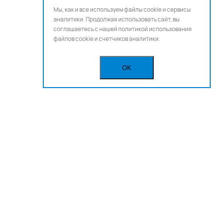
Мы, как и все используем файлы cookie и сервисы
аналитики. Продолжая использовать сайт, вы
соглашаетесь с нашей
политикой использования
файлов cookie и счетчиков аналитики.
OK
Бегущая строка
Реклама
Вакансии
Политика конфиденциальности