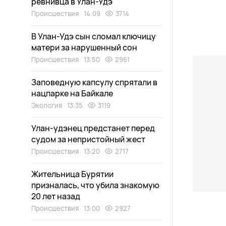
ревнивца в Улан-Удэ
Происшествия
14:09
3714
В Улан-Удэ сын сломал ключицу
матери за нарушенный сон
Происшествия
13:50
2961
Заповедную капсулу спрятали в
нацпарке на Байкале
Экология
13:35
3119
Улан-удэнец предстанет перед
судом за непристойный жест
Происшествия
13:20
2717
Жительница Бурятии
призналась, что убила знакомую
20 лет назад
Происшествия
13:00
2927