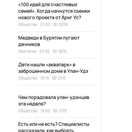
«100 идей для счастливых
семей». Когда начнутся съемки
нового проекта от Ариг Ус?
Общество
21:00
6238
Медведи в Бурятии пугают
дачников
Экология
20:30
3616
Дети нашли «аквапарк» в
заброшенном доме в Улан-Удэ
Общество
19:15
2115
Чем порадовала улан-удэнцев
эта неделя?
Общество
19:00
1733
Есть или не есть? Специалисты
рассказали, как выбрать