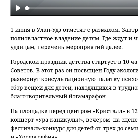
Play
1 июня в Улан-Удэ отметят с размахом. Завтр
полновластное владение детям. Где ждут и 
удэнцам, перечень мероприятий далее.
Городской праздник детства стартует в 10 ч
Советов. В этот раз он посвящен Году эколо
развернут консультационную палатку психол
сбор вещей для детей, находящихся в трудной
благотворительный йогамарафон.
На площадке перед центром «Кристалл» в 1
концерт «Ура каникулы!», вечером на сцене
фестиваль-конкурс для детей от трех до сем
и «Хореография».