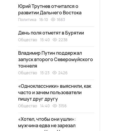
Юрий Трутнев отчитался о
развитии Дальнего Востока
Политика
16:10
1683
День поля отметят в Бурятии
Общество
15:40
2238
Владимир Путин поддержал
запуск второго Северомуйского
тоннеля
Общество
15:23
2426
«Одноклассники» выяснили, как
часто и зачем пользователи
пишут друг другу
Общество
14:40
3156
«Хотел, чтобы они ушли»:
мужчина едва не зарезал