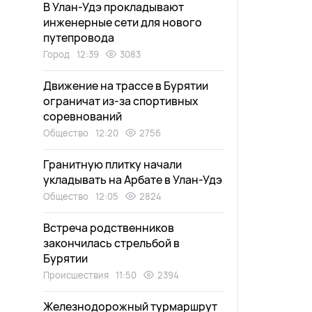
В Улан-Удэ прокладывают
инженерные сети для нового
путепровода
Город
12:39
3083
Движение на трассе в Бурятии
ограничат из-за спортивных
соревнований
Общество
12:20
2756
Гранитную плитку начали
укладывать на Арбате в Улан-Удэ
Общество
12:05
2824
Встреча родственников
закончилась стрельбой в
Бурятии
Происшествия
11:50
2394
Железнодорожный турмаршрут