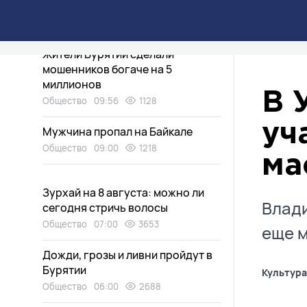
садоводов в районе Бурятии
Экология
09:58
1332
Жители Бурятии сделали
мошенников богаче на 5
миллионов
В 
Общество
09:56
1128
уч
Мужчина пропал на Байкале
Общество
09:00
1218
ма
Зурхай на 8 августа: можно ли
Влади
сегодня стричь волосы
Общество
07:00
3653
еще м
Дожди, грозы и ливни пройдут в
Бурятии
Культура
Общество
06:00
2688