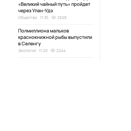
«Великий чайный путь» пройдет
через Улан-Удэ
Общество
11:35
2628
Полмиллиона мальков
краснокнижной рыбы выпустили
в Селенгу
Экология
11:20
2244
Военнослужащего из Бурятии
наградили медалью «За
укрепление боевого
содружества»
Общество
10:53
2963
Новости
Афиша
Водитель сбила внезапно
Выпуски
Зурхай
вышедшего на трассу мужчину в
Бурятии
Проекты
Карта со
Происшествия
10:40
2574
Прямой эфир
Пресс-ре