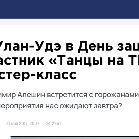
Улан-Удэ в День за
астник «Танцы на 
стер-класс
мир Алешин встретится с горожанами 
ероприятия нас ожидают завтра?
31 мая 2017, 20:17
2841