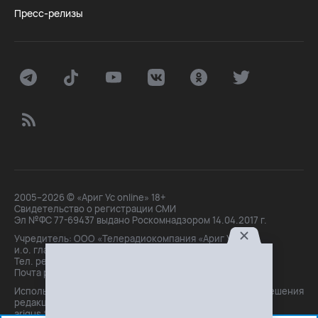
Пресс-релизы
2005–2026 © «Ариг Ус online» 18+
Свидетельство о регистрации СМИ
Эл №ФС 77-69437 выдано Роскомнадзором 14.04.2017 г.
Учредитель: ООО «Телерадиокомпания «Ариг Ус»,
и.о. главного редактора: Маханова О.Б.
Тел. peдakции: +7(3012)21-30-14,
Почта peдakции: editor@arigus.tv
Использование материалов только с письменного разрешения
редакции. При цитировании прямая активная ссылка на
arigus.tv обязательна.