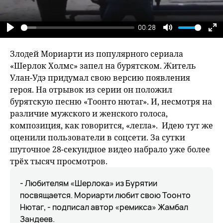
00:28
Play
Mute
En
fu
Злодей Мориарти из популярного сериала
«Шерлок Холмс» запел на бурятском. Житель
Улан-Удэ придумал свою версию появления
героя. На отрывок из серии он положил
бурятскую песню «Тоонто нютаг». И, несмотря на
различие мужского и женского голоса,
композиция, как говорится, «легла». Идею тут же
оценили пользователи в соцсети. За сутки
шуточное 28-секундное видео набрало уже более
трёх тысяч просмотров.
- Любителям «Шерлока» из Бурятии
посвящается. Мориарти любит свою Тоонто
Нютаг, - подписал автор «ремикса» Жамбал
Зандеев.