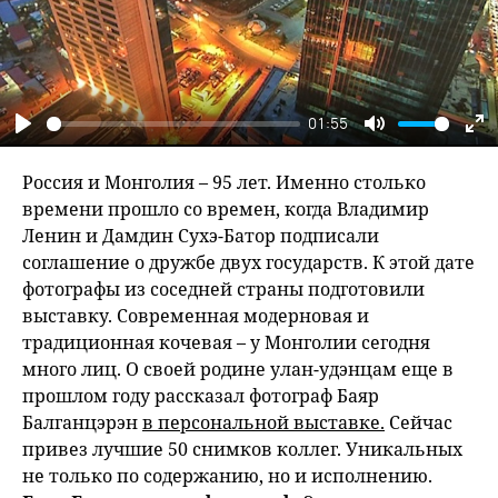
01:55
Play
Mute
En
fu
Россия и Монголия – 95 лет. Именно столько
времени прошло со времен, когда Владимир
Ленин и Дамдин Сухэ-Батор подписали
соглашение о дружбе двух государств. К этой дате
фотографы из соседней страны подготовили
выставку. Современная модерновая и
традиционная кочевая – у Монголии сегодня
много лиц. О своей родине улан-удэнцам еще в
прошлом году рассказал фотограф Баяр
Балганцэрэн
в персональной выставке.
Сейчас
привез лучшие 50 снимков коллег. Уникальных
не только по содержанию, но и исполнению.