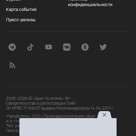
конфиденциальности
Карта событий
Пресс-релизы
2005–2026 © «Ариг Ус online» 18+
Свидетельство о регистрации СМИ
Эл №ФС 77-69437 выдано Роскомнадзором 14.04.2017 г.
Учредитель: ООО «Телерадиокомпания «Ариг Ус»,
и.о. главного редактора: Маханова О.Б.
Тел. peдakции: +7(3012)21-30-14,
Почта peдakции: editor@arigus.tv