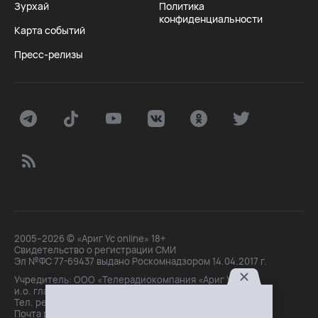
Зурхай
Политика
конфиденциальности
Карта событий
Пресс-релизы
2005–2026 © «Ариг Ус online» 18+
Свидетельство о регистрации СМИ
Эл №ФС 77-69437 выдано Роскомнадзором 14.04.2017 г.
Учредитель: ООО «Телерадиокомпания «Ариг Ус»,
и.о. главного редактора: Маханова О.Б.
Тел. peдakции: +7(3012)21-30-14,
Почта peдakции: editor@arigus.tv