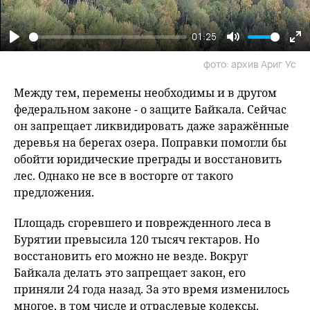
01:25
Play
Mute
En
фото: архив Ариг Ус
fu
Между тем, перемены необходимы и в другом
федеральном законе - о защите Байкала. Сейчас
он запрещает ликвидировать даже заражённые
деревья на берегах озера. Поправки помогли бы
обойти юридические преграды и восстановить
лес. Однако не все в восторге от такого
предложения.
Площадь сгоревшего и поврежденного леса в
Бурятии превысила 120 тысяч гектаров. Но
восстановить его можно не везде. Вокруг
Байкала делать это запрещает закон, его
приняли 24 года назад. За это время изменилось
многое, в том числе и отраслевые кодексы.