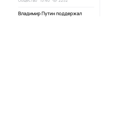
Общество
15:40
2252
Владимир Путин поддержал
запуск второго Северомуйского
тоннеля
Общество
15:23
2439
«Одноклассники» выяснили, как
часто и зачем пользователи
Новости
Афиша
пишут друг другу
Выпуски
Зурхай
Общество
14:40
3164
Проекты
Карта со
«Хотел, чтобы они ушли»:
Прямой эфир
Пресс-ре
мужчина едва не зарезал
ревнивца в Улан-Удэ
Телепрограмма
Происшествия
14:09
3723
В Улан-Удэ сын сломал ключицу
матери за нарушенный сон
Происшествия
13:50
2968