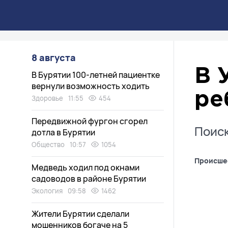
8 августа
В 
В Бурятии 100-летней пациентке
вернули возможность ходить
ре
Здоровье
11:55
454
Передвижной фургон сгорел
Поиск
дотла в Бурятии
Общество
10:57
1054
Происше
Медведь ходил под окнами
садоводов в районе Бурятии
Экология
09:58
1462
Жители Бурятии сделали
мошенников богаче на 5