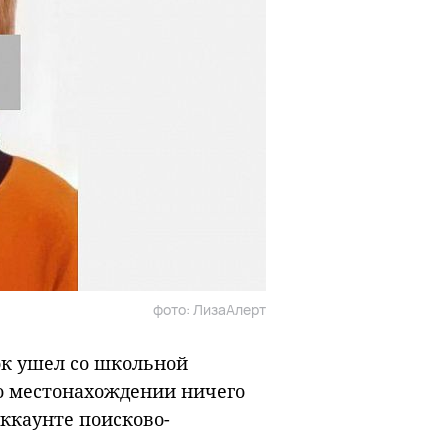
фото: ЛизаАлерт
ок ушел со школьной
го местонахождении ничего
ккаунте поисково-