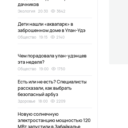
дачников
Экология
20:30
3642
Дети нашли «аквапарк» в
заброшенном доме в Улан-Удэ
Общество
19:15
2140
Чем порадовала улан-удэнцев
эта неделя?
Общество
19:00
1750
Есть или не есть? Специалисты
рассказали, как выбрать
безопасный арбуз
Здоровье
18:00
2209
Новую солнечную
электростанцию мощностью 120
МВт запустили в Забайкалье