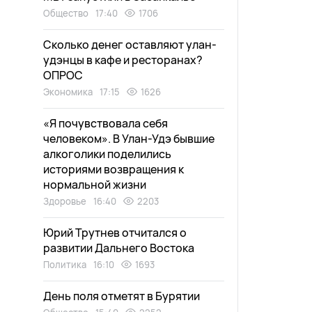
Общество
17:40
1706
Сколько денег оставляют улан-
удэнцы в кафе и ресторанах?
ОПРОС
Экономика
17:15
1626
«Я почувствовала себя
человеком». В Улан-Удэ бывшие
алкоголики поделились
историями возвращения к
нормальной жизни
Здоровье
16:40
2203
Юрий Трутнев отчитался о
развитии Дальнего Востока
Политика
16:10
1693
День поля отметят в Бурятии