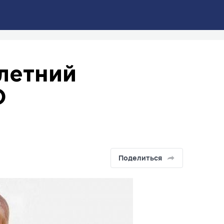
летний
О
Поделиться