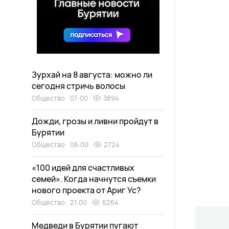
Зурхай на 8 августа: можно ли
сегодня стричь волосы
Общество
07:00
3894
Дожди, грозы и ливни пройдут в
Бурятии
Общество
06:00
2724
«100 идей для счастливых
семей». Когда начнутся съемки
нового проекта от Ариг Ус?
Общество
21:00
6264
Медведи в Бурятии пугают