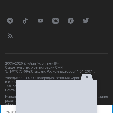
2005–2026 © «Ариг Ус online» 18+
Свидетельство о регистрации СМИ
Эл №ФС 77-69437 выдано Роскомнадзором 14.04.2017 г.
Учредитель: ООО «Телерадиокомпания «Ариг Ус»,
и.о. главного редактора: Маханова О.Б.
Тел. peдakции: +7(3012)21-30-14,
Почта peдakции: editor@arigus.tv
Использование материалов только с письменного разрешения
редакции. При цитировании прямая активная ссылка на
arigus.tv обязательна.
Мы, как и все используем файлы cookie и сервисы аналитики.