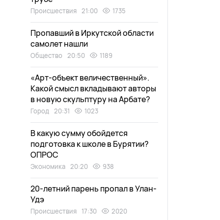
Происшествия
21:00
1735
Пропавший в Иркутской области
самолет нашли
Общество
20:50
1189
«Арт-объект величественный».
Какой смысл вкладывают авторы
в новую скульптуру на Арбате?
Город
20:31
1023
В какую сумму обойдется
подготовка к школе в Бурятии?
ОПРОС
Экономика
20:20
938
20-летний парень пропал в Улан-
Удэ
Происшествия
17:30
2020