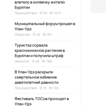
влетело в копеечку жителю
Бурятии
Происшествия
15:59
1073
Муниципальный форум прошел в
Улан-Удэ
Общество
15:46
871
Туристка сорвала
краснокнижное растение в
Бурятии и получила штраф
Экология
15:28
1184
В Улан-Удэ раскрыли
смертельное избиение
девятилетней давности
Происшествия
15:15
1112
Фестиваль ТОСов проходит в
Улан-Удэ