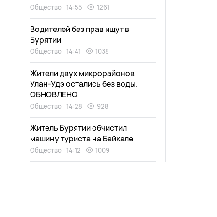
Общество
14:55
1261
Водителей без прав ищут в
Бурятии
Общество
14:41
1038
Жители двух микрорайонов
Улан-Удэ остались без воды.
ОБНОВЛЕНО
Общество
14:28
928
Житель Бурятии обчистил
машину туриста на Байкале
Общество
14:12
1009
Чем опасна вода в бутылке с
собой
Здоровье
13:50
962
В Улан-Удэ все еще