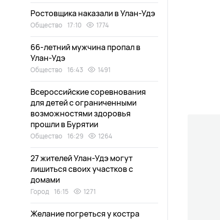
Ростовщика наказали в Улан-Удэ
Общество
17:10
1774
66-летний мужчина пропал в
Улан-Удэ
Общество
16:43
1491
Всероссийские соревнования
для детей с ограниченными
возможностями здоровья
прошли в Бурятии
Общество
16:29
1264
27 жителей Улан-Удэ могут
лишиться своих участков с
домами
Город
16:15
1271
Желание погреться у костра