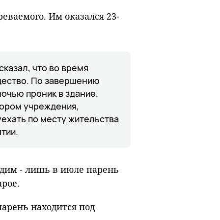
реваемого. Им оказался 23-
сказал, что во время
щество. По завершению
очью проник в здание.
ором учреждения,
уехать по месту жительства
ятии.
дим - лишь в июле парень
арое.
парень находится под