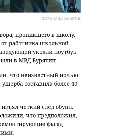
фото: МВД Бурятии
ора, проникшего в школу.
е от работника школьной
 заведующей украли ноутбук
рыли в МВД Бурятии.
ли, что неизвестный ночью
 ущерба составила более 40
изъял четкий след обуви.
оложили, что предположил,
 ремонтирующие фасад
чими.