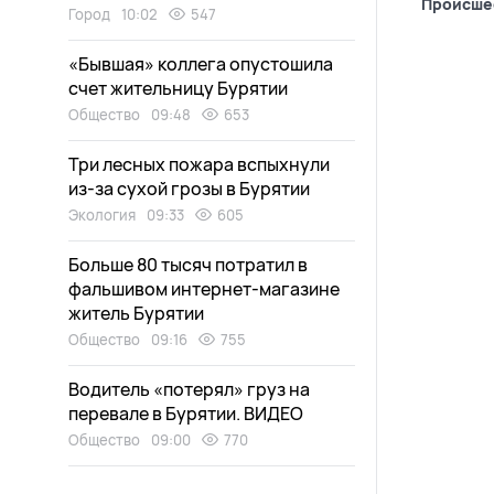
Происше
Город
10:02
547
«Бывшая» коллега опустошила
счет жительницу Бурятии
Общество
09:48
653
Три лесных пожара вспыхнули
из-за сухой грозы в Бурятии
Экология
09:33
605
Больше 80 тысяч потратил в
фальшивом интернет-магазине
житель Бурятии
Общество
09:16
755
Водитель «потерял» груз на
перевале в Бурятии. ВИДЕО
Общество
09:00
770