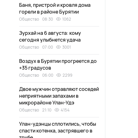
Баня, пристрой и кровля дома
горели в районе Бурятии
Общество
08:30
1062
Зурхай на 6 августа: кому
сегодня улыбнется удача
Общество
07:00
3001
Воздух в Бурятии прогреется до
+35 градусов
Общество
06:00
2299
Двое мужчин отравляют соседей
неприятными запахами в
микрорайоне Улан-Удэ
Общество
21:10
4154
Улан-удэнцы сплотились, чтобы
спасти котенка, застрявшего в
трубе