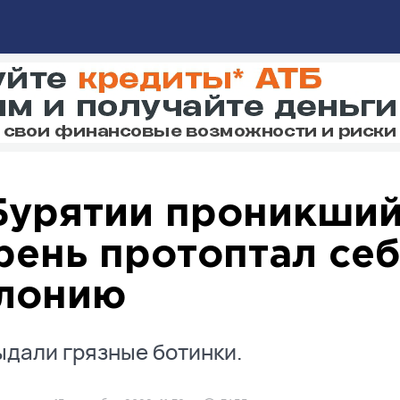
Бурятии проникший
рень протоптал себ
лонию
ыдали грязные ботинки.