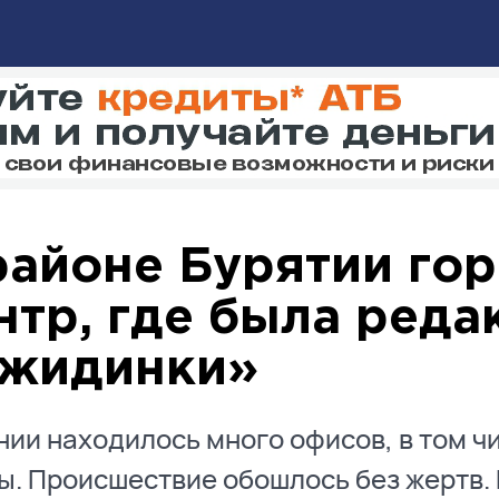
районе Бурятии го
нтр, где была реда
жидинки»
нии находилось много офисов, в том ч
ы. Происшествие обошлось без жертв.