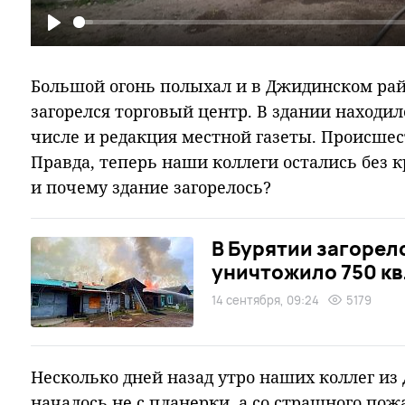
Play
Большой огонь полыхал и в Джидинском рай
загорелся торговый центр. В здании находил
числе и редакция местной газеты. Происшес
Правда, теперь наши коллеги остались без 
и почему здание загорелось?
В Бурятии загорел
уничтожило 750 кв
14 сентября, 09:24
5179
Несколько дней назад утро наших коллег из
началось не с планерки, а со страшного пожа