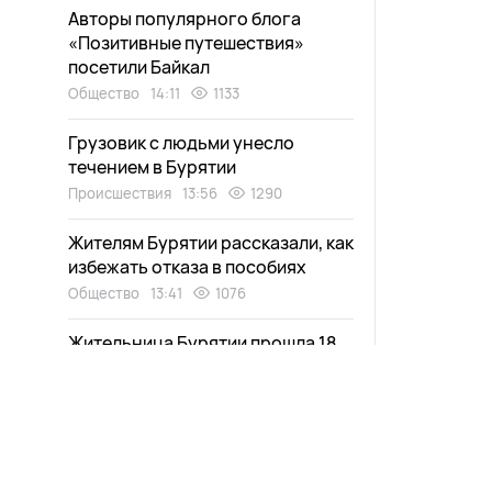
Авторы популярного блога
«Позитивные путешествия»
посетили Байкал
Общество
14:11
1133
Грузовик с людьми унесло
течением в Бурятии
Происшествия
13:56
1290
Жителям Бурятии рассказали, как
избежать отказа в пособиях
Общество
13:41
1076
Жительница Бурятии прошла 18
курсов химиотерапии и победила
рак ради будущих внуков
Здоровье
13:22
1169
Отделались ссадинами и
ушибами. В Иркутской области