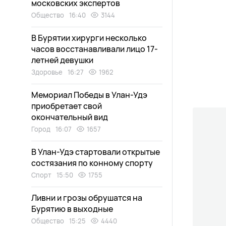
московских экспертов
Общество
16:40
3144
В Бурятии хирурги несколько
часов восстанавливали лицо 17-
летней девушки
Здоровье
16:27
1962
Мемориал Победы в Улан-Удэ
приобретает свой
окончательный вид
Город
16:07
1657
В Улан-Удэ стартовали открытые
состязания по конному спорту
Спорт
15:50
1755
Ливни и грозы обрушатся на
Бурятию в выходные
Общество
15:25
4440