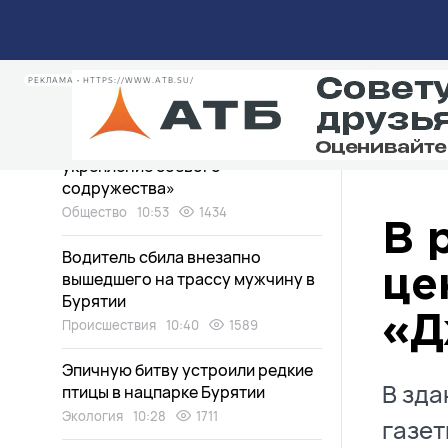
Полмиллиона мальков
краснокнижной рыбы выпустили
в Селенгу
Экология
11:20
332
РЕКЛАМА • HTTPS://WWW.ATB.SU/
Военнослужащего из Бурятии
наградили медалью «За
укрепление боевого
содружества»
Общество
10:53
1434
В 
Водитель сбила внезапно
це
вышедшего на трассу мужчину в
Бурятии
«Д
Происшествия
10:40
1589
Эпичную битву устроили редкие
В зда
птицы в нацпарке Бурятии
Экология
10:28
1711
газет