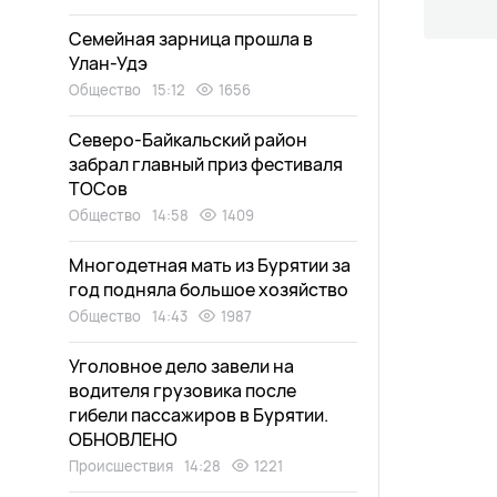
Семейная зарница прошла в
Улан-Удэ
Общество
15:12
1656
Северо-Байкальский район
забрал главный приз фестиваля
ТОСов
Общество
14:58
1409
Многодетная мать из Бурятии за
год подняла большое хозяйство
Общество
14:43
1987
Уголовное дело завели на
водителя грузовика после
гибели пассажиров в Бурятии.
ОБНОВЛЕНО
Происшествия
14:28
1221