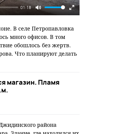
01:18
Mute
Enter
fullscreen
оне. В селе Петропавловка
ось много офисов. В том
твие обошлось без жертв.
крова. Что планируют делать
ся магазин. Пламя
.м.
 Джидинского района
ра. Здание, где находился их