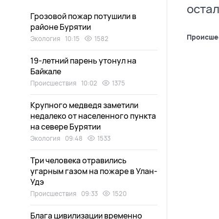
остал
Грозовой пожар потушили в
районе Бурятии
Происше
Экология
10:15
1582
19-летний парень утонул на
Байкале
Происшествия
10:02
1375
Крупного медведя заметили
недалеко от населенного пункта
на севере Бурятии
Экология
09:48
1533
Три человека отравились
угарным газом на пожаре в Улан-
Удэ
Происшествия
09:33
1520
Блага цивилизации временно