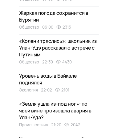
Жаркая погода сохранится в
Бурятии
Общество
06:00
2315
«Колени тряслись»: школьник из
Улан-Удэ рассказал о встрече с
Путиным
Общество
22:30
4430
Уровень воды в Байкале
поднялся
Экология
22:02
2101
«Земля ушла из-под ног»: по
чьей вине произошла авария в
Улан-Удэ?
Происшествия
21:20
2042