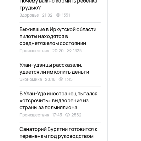
Почему важно кормить ребенка
грудью?
Здоровье
21:02
1351
Выжившие в Иркутской области
пилоты находятся в
среднетяжелом состоянии
Происшествия
20:20
1325
Улан-удэнцы рассказали,
удается ли им копить деньги
Экономика
20:16
1315
В Улан-Удэ иностранец пытался
«отсрочить» выдворение из
страны за полмиллиона
Происшествия
17:43
2552
Санаторий Бурятии готовится к
переменам под руководством