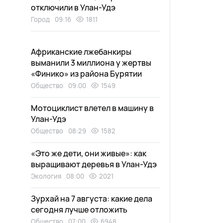
отключили в Улан-Удэ
Город
09:16
1811
Африканские лжебанкиры
выманили 3 миллиона у жертвы
«Финико» из района Бурятии
Общество
09:00
1549
Мотоциклист влетел в машину в
Улан-Удэ
Общество
08:29
1582
«Это же дети, они живые»: как
выращивают деревья в Улан-Удэ
Экология
08:00
2021
Зурхай на 7 августа: какие дела
сегодня лучше отложить
Общество
07:00
6948