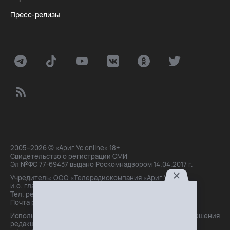
Пресс-релизы
2005–2026 © «Ариг Ус online» 18+
Свидетельство о регистрации СМИ
Эл №ФС 77-69437 выдано Роскомнадзором 14.04.2017 г.
Учредитель: ООО «Телерадиокомпания «Ариг Ус»,
и.о. главного редактора: Маханова О.Б.
Тел. peдakции: +7(3012)21-30-14,
Почта peдakции: editor@arigus.tv
Использование материалов только с письменного разрешения
редакции. При цитировании прямая активная ссылка на