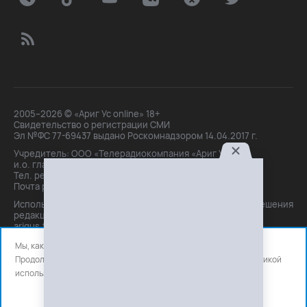
2005–2026 © «Ариг Ус online» 18+
Свидетельство о регистрации СМИ
Эл №ФС 77-69437 выдано Роскомнадзором 14.04.2017 г.
Учредитель: ООО «Телерадиокомпания «Ариг Ус»,
и.о. главного редактора: Маханова О.Б.
Тел. peдakции: +7(3012)21-30-14,
Почта peдakции: editor@arigus.tv
Использование материалов только с письменного разрешения
редакции. При цитировании прямая активная ссылка на
arigus.tv обязательна.
Мы, как и все используем файлы cookie и сервисы аналитики.
Продолжая использовать сайт, вы соглашаетесь с нашей
политикой
использования
файлов cookie и счетчиков аналитики.