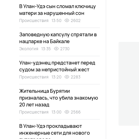
В Улан-Удэ сын сломал ключицу
матери за нарушенный сон
Происшествия
13:50
2602
Заповедную капсулу спрятали в
нацпарке на Байкале
Экология
13:35
2730
Улан-удэнец предстанет перед
судом за непристойный жест
Происшествия
13:20
2283
Жительница Бурятии
призналась, что убила знакомую
20 лет назад
Происшествия
13:00
2566
В Улан-Удэ прокладывают
инженерные сети для нового