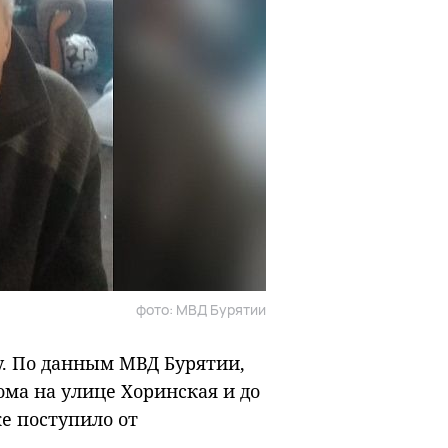
фото: МВД Бурятии
у. По данным МВД Бурятии,
ома на улице Хоринская и до
же поступило от