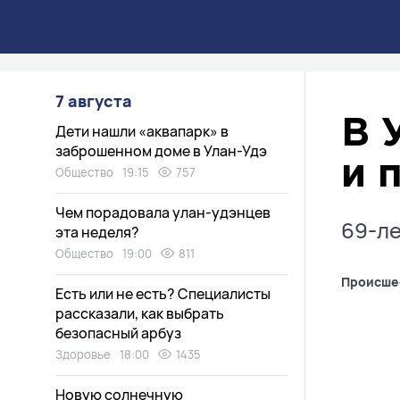
7 августа
В 
Дети нашли «аквапарк» в
заброшенном доме в Улан-Удэ
и 
Общество
19:15
757
Чем порадовала улан-удэнцев
69-ле
эта неделя?
Общество
19:00
811
Происше
Есть или не есть? Специалисты
рассказали, как выбрать
безопасный арбуз
Здоровье
18:00
1435
Новую солнечную