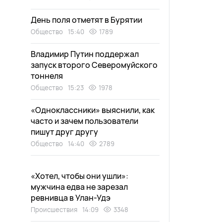
День поля отметят в Бурятии
Общество
15:40
1789
Владимир Путин поддержал
запуск второго Северомуйского
тоннеля
Общество
15:23
1978
«Одноклассники» выяснили, как
часто и зачем пользователи
пишут друг другу
Общество
14:40
2789
«Хотел, чтобы они ушли»:
мужчина едва не зарезал
ревнивца в Улан-Удэ
Происшествия
14:09
3348