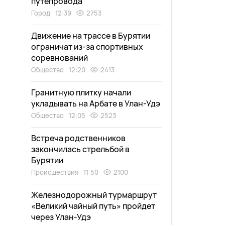
путепровода
Город
12:39
2753
Движение на трассе в Бурятии
ограничат из-за спортивных
соревнований
Общество
12:20
2413
Гранитную плитку начали
укладывать на Арбате в Улан-Удэ
Общество
12:05
2523
Встреча родственников
закончилась стрельбой в
Бурятии
Происшествия
11:50
2100
Железнодорожный турмаршрут
«Великий чайный путь» пройдет
через Улан-Удэ