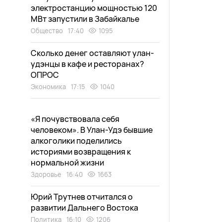
электростанцию мощностью 120
МВт запустили в Забайкалье
Общество
17:40
1095
Сколько денег оставляют улан-
удэнцы в кафе и ресторанах?
ОПРОС
Экономика
17:15
1040
«Я почувствовала себя
человеком». В Улан-Удэ бывшие
алкоголики поделились
историями возвращения к
нормальной жизни
Здоровье
16:40
1663
Юрий Трутнев отчитался о
развитии Дальнего Востока
Политика
16:10
1206