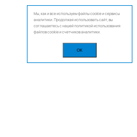
Мы, как и все используем файлы cookie и сервисы
аналитики. Продолжая использовать сайт, вы
соглашаетесь с нашей
политикой использования
файлов cookie и счетчиков аналитики.
OK
Бегущая строка
Реклама
Вакансии