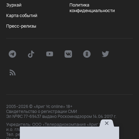
Зурхай
Политика
конфиденциальности
Карта событий
Пресс-релизы
2005–2026 © «Ариг Ус online» 18+
Свидетельство о регистрации СМИ
Эл №ФС 77-69437 выдано Роскомнадзором 14.04.2017 г.
Учредитель: ООО «Телерадиокомпания «Ариг Ус»,
и.о. главного редактора: Маханова О.Б.
Тел. peдakции: +7(3012)21-30-14,