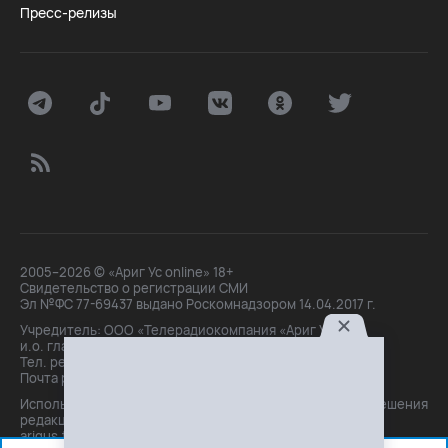
Пресс-релизы
2005–2026 © «Ариг Ус online» 18+
Свидетельство о регистрации СМИ
Эл №ФС 77-69437 выдано Роскомнадзором 14.04.2017 г.
Учредитель: ООО «Телерадиокомпания «Ариг Ус»,
и.о. главного редактора: Маханова О.Б.
Тел. peдakции: +7(3012)21-30-14,
Почта peдakции: editor@arigus.tv
Использование материалов только с письменного разрешения
редакции. При цитировании прямая активная ссылка на
arigus.tv обязательна.