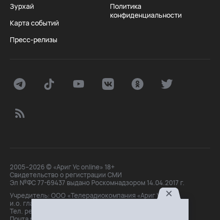
Зурхай
Политика
конфиденциальности
Карта событий
Пресс-релизы
2005–2026 © «Ариг Ус online» 18+
Свидетельство о регистрации СМИ
Эл №ФС 77-69437 выдано Роскомнадзором 14.04.2017 г.
Учредитель: ООО «Телерадиокомпания «Ариг Ус»,
и.о. главного редактора: Маханова О.Б.
Тел. peдakции: +7(3012)21-30-14,
Почта peдakции: editor@arigus.tv