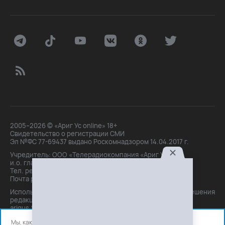
2005–2026 © «Ариг Ус online» 18+
Свидетельство о регистрации СМИ
Эл №ФС 77-69437 выдано Роскомнадзором 14.04.2017 г.
Учредитель: ООО «Телерадиокомпания «Ариг Ус»,
и.о. главного редактора: Маханова О.Б.
Тел. peдakции: +7(3012)21-30-14,
Почта peдakции: editor@arigus.tv
Использование материалов только с письменного разрешения
редакции. При цитировании прямая активная ссылка на
arigus.tv обязательна.
Мы, как и все используем файлы cookie и сервисы аналитики.