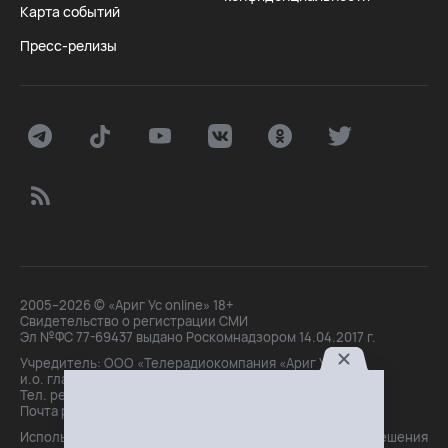
Карта событий
Пресс-релизы
2005–2026 © «Ариг Ус online» 18+
Свидетельство о регистрации СМИ
Эл №ФС 77-69437 выдано Роскомнадзором 14.04.2017 г.
Учредитель: ООО «Телерадиокомпания «Ариг Ус»,
и.о. главного редактора: Маханова О.Б.
Тел. peдakции: +7(3012)21-30-14,
Почта peдakции: editor@arigus.tv
Использование материалов только с письменного разрешения