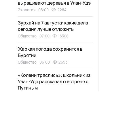
выращивают деревья в Улан-Удэ
Экология
08:00
2284
Зурхай на 7 августа: какие дела
сегодня лучше отложить
Общество
07:00
16308
Жаркая погода сохранится в
Бурятии
Общество
06:00
2653
«Колени тряслись»: школьник из
Улан-Удэ рассказал о встрече с
Путиным
Общество
22:30
4889
Уровень воды в Байкале
поднялся
Экология
22:02
2293