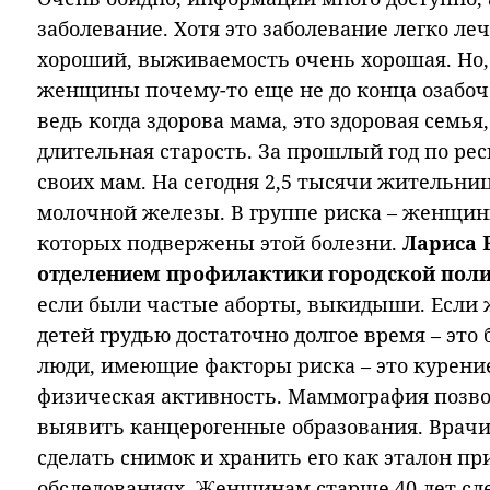
заболевание. Хотя это заболевание легко ле
хороший, выживаемость очень хорошая. Но,
женщины почему-то еще не до конца озабоч
ведь когда здорова мама, это здоровая семья
длительная старость. За прошлый год по ре
своих мам. На сегодня 2,5 тысячи жительни
молочной железы. В группе риска – женщин
которых подвержены этой болезни.
Лариса 
отделением профилактики городской пол
если были частые аборты, выкидыши. Если
детей грудью достаточно долгое время – это
люди, имеющие факторы риска – это курени
физическая активность. Маммография позво
выявить канцерогенные образования. Врачи
сделать снимок и хранить его как эталон п
обследованиях. Женщинам старше 40 лет сл