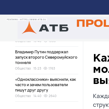
Здоровье
16:40
336
Юрий Трутнев отчитался о
развитии Дальнего Востока
РЕКЛАМА • HTTPS://WWW.ATB.SU
Политика
16:10
752
День поля отметят в Бурятии
Общество
15:40
1560
Владимир Путин поддержал
Ка
запуск второго Северомуйского
тоннеля
мо
Общество
15:23
1763
вы
«Одноклассники» выяснили, как
часто и зачем пользователи
пишут друг другу
Кажда
Общество
14:40
2640
струк