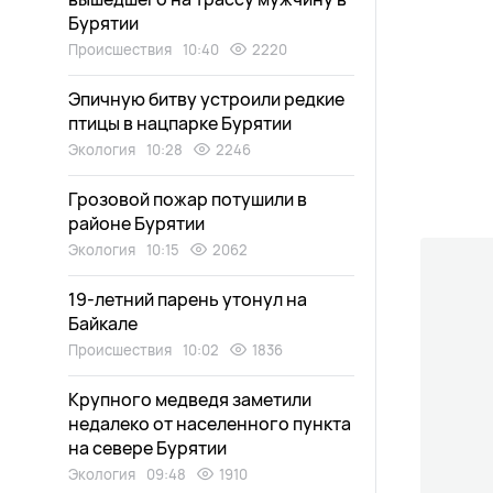
Бурятии
Происшествия
10:40
2220
Эпичную битву устроили редкие
птицы в нацпарке Бурятии
Экология
10:28
2246
Грозовой пожар потушили в
районе Бурятии
Экология
10:15
2062
19-летний парень утонул на
Байкале
Происшествия
10:02
1836
Крупного медведя заметили
недалеко от населенного пункта
на севере Бурятии
Экология
09:48
1910