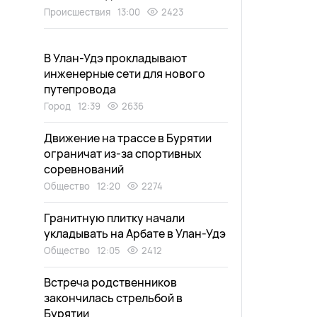
Происшествия
13:00
2423
В Улан-Удэ прокладывают
инженерные сети для нового
путепровода
Город
12:39
2636
Движение на трассе в Бурятии
ограничат из-за спортивных
соревнований
Общество
12:20
2274
Гранитную плитку начали
укладывать на Арбате в Улан-Удэ
Общество
12:05
2412
Встреча родственников
закончилась стрельбой в
Бурятии