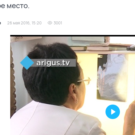
е место.
е
26 мая 2016, 15:20
3001
Play