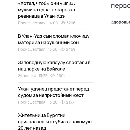
«Хотел, чтобы они ушли»:
перво
мужчина едва не зарезал
ревнивца в Улан-Удэ
Здоровь
Происшествия
14:09
3206
В Улан-Удэ сын сломал ключицу
матери за нарушенный сон
Происшествия
13:50
2469
Заповедную капсулу спрятали в
нацпарке на Байкале
Экология
13:35
2601
Улан-удэнец предстанет перед
судом за непристойный жест
Происшествия
13:20
2133
Жительница Бурятии
призналась, что убила знакомую
20 лет назад