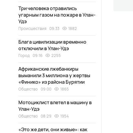
Три человека отравились
угарным газом на пожаре в Улан-
Удэ
Происшествия
09:33
1882
Блага цивилизации временно
отключили в Улан-Удэ
Город
09:16
2255
Африканские лжебанкиры
выманили 3 миллиона у жертвы
«Финико» из района Бурятии
Общество
09:00
1865
Мотоциклист влетел в машину в
Улан-Удэ
Общество
08:29
1954
«Это же дети, они живые»: как