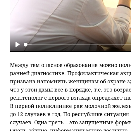
Play
Между тем опасное образование можно пол
ранней диагностике. Профилактическая акц
призвана напомнить женщинам об охране здо
что у этой дамы все в порядке, т.е. это воз
рентгенолог с первого взгляда определяет н
В первой поликлинике рак молочной железы
до 12 случаев в год. По республике ситуация
случаев. Одна треть – это запущенные форм
Очень обидно, информации много доступно, 