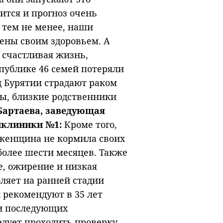
чится и прогноз очень
 тем не менее, наши
ены своим здоровьем. А
, счастливая жизнь,
спублике 46 семей потеряли
ц Бурятии страдают раком
ы, близкие родственники
Бартаева, заведующая
иклиники №1:
Кроме того,
 женщина не кормила своих
 более шести месяцев. Также
е, ожирение и низкая
ляет на ранней стадии
 рекомендуют в 35 лет
ри последующих
едует проходить проверку