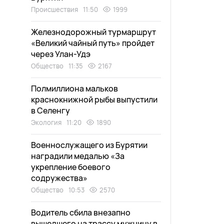
Происшествия
11:50
1999
Железнодорожный турмаршрут
«Великий чайный путь» пройдет
через Улан-Удэ
Общество
11:35
2167
Полмиллиона мальков
краснокнижной рыбы выпустили
в Селенгу
Экология
11:20
1890
Военнослужащего из Бурятии
наградили медалью «За
укрепление боевого
содружества»
Общество
10:53
2570
Водитель сбила внезапно
вышедшего на трассу мужчину в