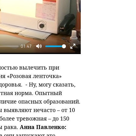
01:47
Mute
Enter
fullscreen
ностью вылечить при
ия «Розовая ленточка»
ровья. - Ну, могу сказать,
растная норма. Опытный
аличие опасных образований.
 выявляют нечасто – от 10
 более тревожная – до 150
ы рака.
Анна Павленко:
а они запускают это