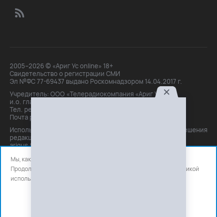
2005–2026 © «Ариг Ус online» 18+
Свидетельство о регистрации СМИ
Эл №ФС 77-69437 выдано Роскомнадзором 14.04.2017 г.
Учредитель: ООО «Телерадиокомпания «Ариг Ус»,
и.о. главного редактора: Маханова О.Б.
Тел. peдakции: +7(3012)21-30-14,
Почта peдakции: editor@arigus.tv
Использование материалов только с письменного разрешения
редакции. При цитировании прямая активная ссылка на
arigus.tv обязательна.
Мы, как и все используем файлы cookie и сервисы аналитики.
Продолжая использовать сайт, вы соглашаетесь с нашей
политикой
использования
файлов cookie и счетчиков аналитики.
OK