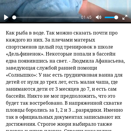
01:45
Play
Mute
En
fu
Как рыба в воде. Так можно сказать почти про
каждого из них. За плечами матерых
спортсменов целый год тренировок в школе
«Дельфиненок». Некоторые попали в бассейн
едва появившись на свет. - Людмила Афанасьева,
заведующая службой ранней помощи
«Солнышко»: У нас есть грудничковая ванна для
детей от нуля до трех лет, есть малая чаша, где
занимаются дети от 3 месяцев до 7, и есть сам
бассейн. Никто не мог предположить, что это
будет так востребовано. В напряженной схватке
пловцы боролись за 1, 2 и 3 ...разрядики. Именно
так в официальных документах записывают их
достижения. Строгое жюри выбирало также