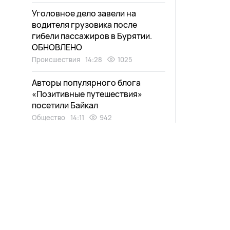
Уголовное дело завели на
водителя грузовика после
гибели пассажиров в Бурятии.
ОБНОВЛЕНО
Происшествия
14:28
1025
Авторы популярного блога
«Позитивные путешествия»
посетили Байкал
Общество
14:11
942
Грузовик с людьми унесло
течением в Бурятии
Происшествия
13:56
1098
Жителям Бурятии рассказали, как
избежать отказа в пособиях
Общество
13:41
919