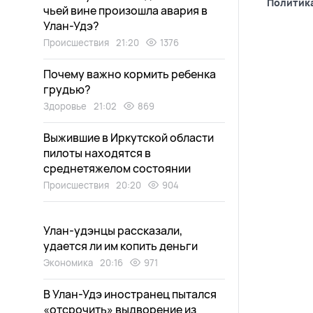
Политик
чьей вине произошла авария в
Улан-Удэ?
Происшествия
21:20
1376
Почему важно кормить ребенка
грудью?
Здоровье
21:02
869
Выжившие в Иркутской области
пилоты находятся в
среднетяжелом состоянии
Происшествия
20:20
904
Улан-удэнцы рассказали,
удается ли им копить деньги
Экономика
20:16
971
В Улан-Удэ иностранец пытался
«отсрочить» выдворение из