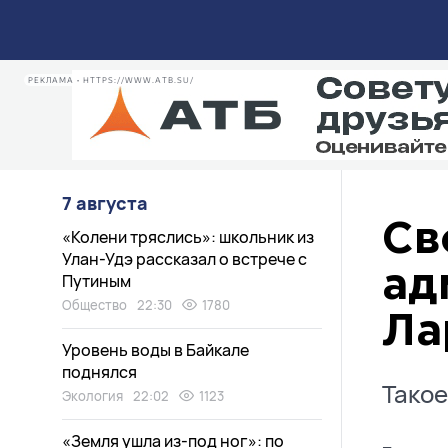
РЕКЛАМА • HTTPS://WWW.ATB.SU/
7 августа
Св
«Колени тряслись»: школьник из
Улан-Удэ рассказал о встрече с
ад
Путиным
Общество
22:30
1780
Ла
Уровень воды в Байкале
поднялся
Такое
Экология
22:02
1123
«Земля ушла из-под ног»: по