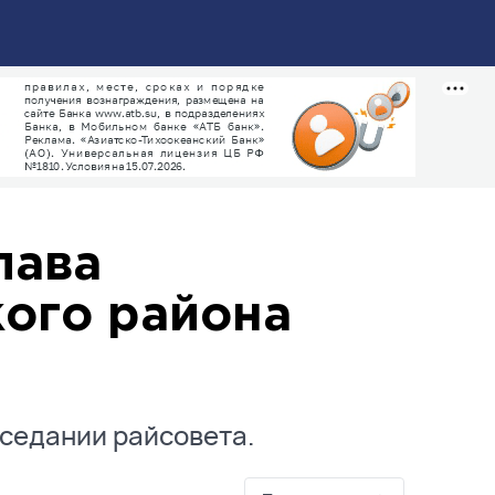
лава
ого района
седании райсовета.