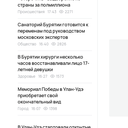
страны за полмиллиона
Происшествия
17:43
2271
Санаторий Бурятии готовится к
переменам под руководством
московских экспертов
Общество
16:40
2826
В Бурятии хирурги несколько
часов восстанавливали лицо 17-
летней девушки
Здоровье
16:27
1573
Мемориал Победы в Улан-Удэ
приобретает свой
окончательный вид
Город
16:07
1398
В Улан-Удэ стартовали открытые