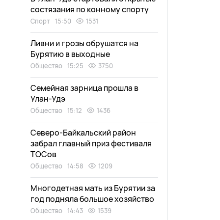
состязания по конному спорту
Спорт
15:50
1531
Ливни и грозы обрушатся на
Бурятию в выходные
Общество
15:25
3750
Семейная зарница прошла в
Улан-Удэ
Общество
15:12
1436
Северо-Байкальский район
забрал главный приз фестиваля
ТОСов
Общество
14:58
1209
Многодетная мать из Бурятии за
год подняла большое хозяйство
Общество
14:43
1539