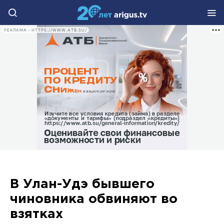
РЕКЛАМА • HTTPS://WWW.ATB.SU/
В Улан-Удэ бывшего
чиновника обвиняют во
взятках