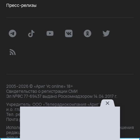
Пресс-релизы
2005–2026 © «Ариг Ус online» 18+
Свидетельство о регистрации СМИ
Эл №ФС 77-69437 выдано Роскомнадзором 14.04.2017 г.
Учредитель: ООО «Телерадиокомпания «Ариг Ус»,
и.о. главного редактора: Маханова О.Б.
Тел. peдakции: +7(3012)21-30-14,
Почта peдakции: editor@arigus.tv
Использование материалов только с письменного разрешения
редакции. При цитировании прямая активная ссылка на
arigus.tv обязательна.