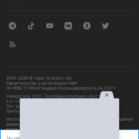
2005–2026 © «Ариг Ус online» 18+
Свидетельство о регистрации СМИ
Эл №ФС 77-69437 выдано Роскомнадзором 14.04.2017 г.
Учредитель: ООО «Телерадиокомпания «Ариг Ус»,
и.о. главного редактора: Маханова О.Б.
Тел. peдakции: +7(3012)21-30-14,
Почта peдakции: editor@arigus.tv
Использование материалов только с письменного разрешения
редакции. При цитировании прямая активная ссылка на
arigus.tv обязательна.
Мы, как и все используем файлы cookie и сервисы аналитики.