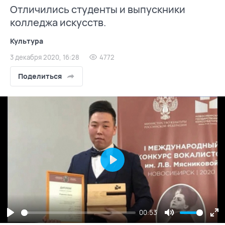
Отличились студенты и выпускники
колледжа искусств.
Культура
3 декабря 2020, 16:28
4772
Поделиться
Play
00:53
Play
Mute
En