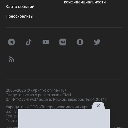
конфиденциальности
Карта событий
Пресс-релизы
2005–2026 © «Ариг Ус online» 18+
Свидетельство о регистрации СМИ
Эл №ФС 77-69437 выдано Роскомнадзором 14.04.2017 г.
Учредитель: ООО «Телерадиокомпания «Ариг Ус»,
и.о. главного редактора: Маханова О.Б.
Тел. peдakции: +7(3012)21-30-14,
Почта peдakции: editor@arigus.tv