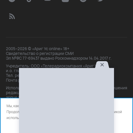
2005–2026 © «Ариг Ус online» 18+
Свидетельство о регистрации СМИ
Эл №ФС 77-69437 выдано Роскомнадзором 14.04.2017 г.
Учредитель: ООО «Телерадиокомпания «Ариг Ус»,
и.о. главного редактора: Маханова О.Б.
Тел. peдakции: +7(3012)21-30-14,
Почта peдakции: editor@arigus.tv
Использование материалов только с письменного разрешения
редакции. При цитировании прямая активная ссылка на
arigus.tv обязательна.
Мы, как и все используем файлы cookie и сервисы аналитики.
Продолжая использовать сайт, вы соглашаетесь с нашей
политикой
использования
файлов cookie и счетчиков аналитики.