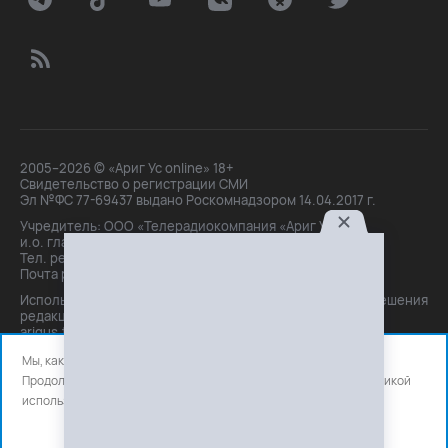
2005–2026 © «Ариг Ус online» 18+
Свидетельство о регистрации СМИ
Эл №ФС 77-69437 выдано Роскомнадзором 14.04.2017 г.
Учредитель: ООО «Телерадиокомпания «Ариг Ус»,
и.о. главного редактора: Маханова О.Б.
Тел. peдakции: +7(3012)21-30-14,
Почта peдakции: editor@arigus.tv
Использование материалов только с письменного разрешения
редакции. При цитировании прямая активная ссылка на
arigus.tv обязательна.
Мы, как и все используем файлы cookie и сервисы аналитики.
Продолжая использовать сайт, вы соглашаетесь с нашей
политикой
использования
файлов cookie и счетчиков аналитики.