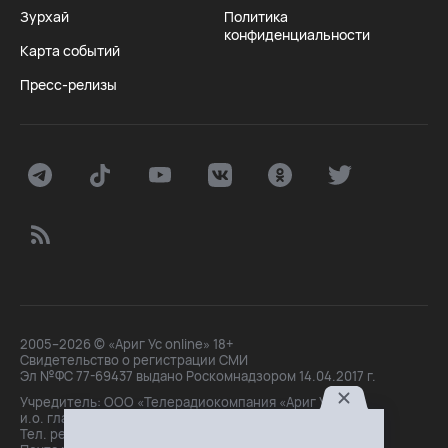
Зурхай
Политика
конфиденциальности
Карта событий
Пресс-релизы
2005–2026 © «Ариг Ус online» 18+
Свидетельство о регистрации СМИ
Эл №ФС 77-69437 выдано Роскомнадзором 14.04.2017 г.
Учредитель: ООО «Телерадиокомпания «Ариг Ус»,
и.о. главного редактора: Маханова О.Б.
Тел. peдakции: +7(3012)21-30-14,