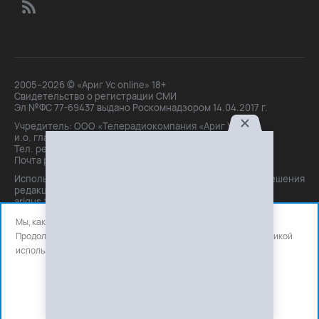
2005–2026 © «Ариг Ус online» 18+
Свидетельство о регистрации СМИ
Эл №ФС 77-69437 выдано Роскомнадзором 14.04.2017 г.
Учредитель: ООО «Телерадиокомпания «Ариг Ус»,
и.о. главного редактора: Маханова О.Б.
Тел. peдakции: +7(3012)21-30-14,
Почта peдakции: editor@arigus.tv
Использование материалов только с письменного разрешения
редакции. При цитировании прямая активная ссылка на
arigus.tv обязательна.
Мы, как и все используем файлы cookie и сервисы аналитики.
Продолжая использовать сайт, вы соглашаетесь с нашей
политикой
использования
файлов cookie и счетчиков аналитики.
OK