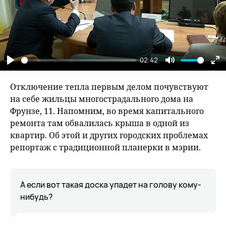
02:42
Play
Mute
En
fu
Отключение тепла первым делом почувствуют
на себе жильцы многострадального дома на
Фрунзе, 11. Напомним, во время капитального
ремонта там обвалилась крыша в одной из
квартир. Об этой и других городских проблемах
репортаж с традиционной планерки в мэрии.
А если вот такая доска упадет на голову кому-
нибудь?