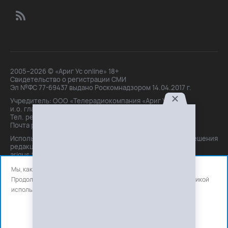
2005–2026 © «Ариг Ус online» 18+
Свидетельство о регистрации СМИ
Эл №ФС 77-69437 выдано Роскомнадзором 14.04.2017 г.
Учредитель: ООО «Телерадиокомпания «Ариг Ус»,
и.о. главного редактора: Маханова О.Б.
Тел. peдakции: +7(3012)21-30-14,
Почта peдakции: editor@arigus.tv
Использование материалов только с письменного разрешения
редакции. При цитировании прямая активная ссылка на
arigus.tv обязательна.
Мы, как и все используем файлы cookie и сервисы аналитики.
Продолжая использовать сайт, вы соглашаетесь с нашей
политикой
использования
файлов cookie и счетчиков аналитики.
OK