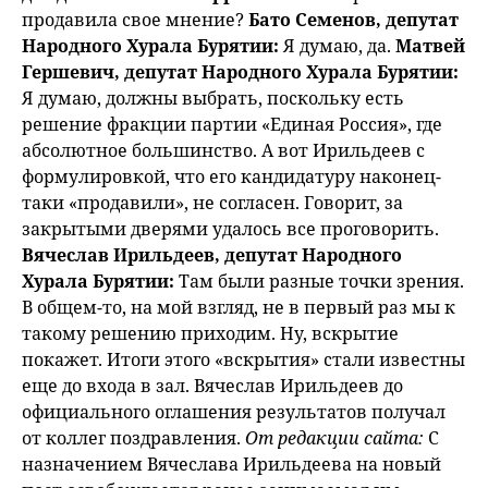
продавила свое мнение?
Бато Семенов, депутат
Народного Хурала Бурятии:
Я думаю, да.
Матвей
Гершевич, депутат Народного Хурала Бурятии:
Я думаю, должны выбрать, поскольку есть
решение фракции партии «Единая Россия», где
абсолютное большинство. А вот Ирильдеев с
формулировкой, что его кандидатуру наконец-
таки «продавили», не согласен. Говорит, за
закрытыми дверями удалось все проговорить.
Вячеслав Ирильдеев, депутат Народного
Хурала Бурятии:
Там были разные точки зрения.
В общем-то, на мой взгляд, не в первый раз мы к
такому решению приходим. Ну, вскрытие
покажет. Итоги этого «вскрытия» стали известны
еще до входа в зал. Вячеслав Ирильдеев до
официального оглашения результатов получал
от коллег поздравления.
От редакции сайта:
С
назначением Вячеслава Ирильдеева на новый