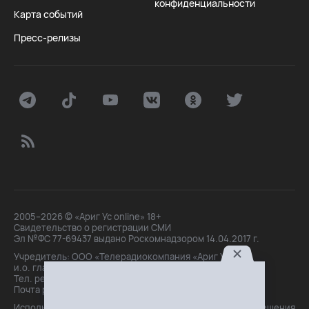
конфиденциальности
Карта событий
Пресс-релизы
2005–2026 © «Ариг Ус online» 18+
Свидетельство о регистрации СМИ
Эл №ФС 77-69437 выдано Роскомнадзором 14.04.2017 г.
Учредитель: ООО «Телерадиокомпания «Ариг Ус»,
и.о. главного редактора: Маханова О.Б.
Тел. peдakции: +7(3012)21-30-14,
Почта peдakции: editor@arigus.tv
Использование материалов только с письменного разрешения