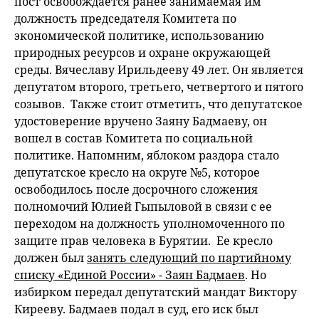
пост освобождается ранее занимаемая им
должность председателя Комитета по
экономической политике, использованию
природных ресурсов и охране окружающей
среды. Вячеславу Ирильдееву 49 лет. Он является
депутатом второго, третьего, четвертого и пятого
созывов. Также стоит отметить, что депутатское
удостоверение вручено Заяну Бадмаеву, он
вошел в состав Комитета по социальной
политике. Напомним, яблоком раздора стало
депутатское кресло на округе №5, которое
освободилось после досрочного сложения
полномочий Юлией Гыпыловой в связи с ее
переходом на должность уполномоченного по
защите прав человека в Бурятии. Ее кресло
должен был
занять следующий по партийному
списку «Единой России» - Заян Бадмаев
. Но
избирком передал депутатский мандат Виктору
Кирееву. Бадмаев подал в суд, его иск был