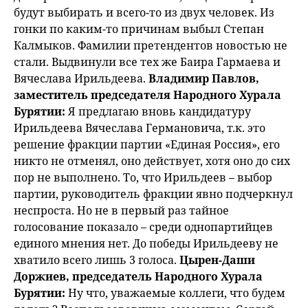
будут выбирать и всего-то из двух человек. Из
гонки по каким-то причинам выбыл Степан
Калмыков. Фамилии претендентов новостью не
стали. Выдвинули все тех же Баира Гармаева и
Вячеслава Ирильдеева.
Владимир Павлов,
заместитель председателя Народного Хурала
Бурятии:
Я предлагаю вновь кандидатуру
Ирильдеева Вячеслава Германовича, т.к. это
решение фракции партии «Единая Россия», его
никто не отменял, оно действует, хотя оно до сих
пор не выполнено. То, что Ирильдеев – выбор
партии, руководитель фракции явно подчеркнул
неспроста. Но не в первый раз тайное
голосование показало – среди однопартийцев
единого мнения нет. До победы Ирильдееву не
хватило всего лишь 3 голоса.
Цырен-Даши
Доржиев, председатель Народного Хурала
Бурятии:
Ну что, уважаемые коллеги, что будем