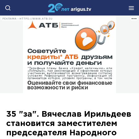
РЕКЛАМА • HTTPS://WWW.ATB.SU
35 "за". Вячеслав Ирильдеев
становится заместителем
председателя Народного