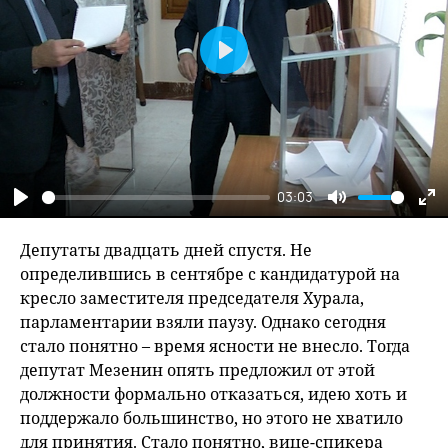
Play
03:03
Play
Mute
En
fu
Депутаты двадцать дней спустя. Не
определившись в сентябре с кандидатурой на
кресло заместителя председателя Хурала,
парламентарии взяли паузу. Однако сегодня
стало понятно – время ясности не внесло. Тогда
депутат Мезенин опять предложил от этой
должности формально отказаться, идею хоть и
поддержало большинство, но этого не хватило
для принятия. Стало понятно, вице-спикера