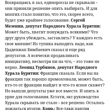
Возвращаясь в зал, единороссы не скрывали –
они приняли решение опять выбирать. И для
многих стало понятно, что это, скорее всего,
будет уже крайнее голосование.
Сергей
Мезенин, депутат Народного Хурала Бурятии:
Может быть, хватит понуждать всякими? Что
друг друга убеждать, заставлять? У каждого есть
свое мнение! Из тупика выходить надо, как
Цыденжап Бимбаевич сказал и еще ряд
депутатов. А всячески продавливать
инициативу, несмотря ни на что, – это тоже не
верно.
Леонид Турбянов, депутат Народного
Хурала Бурятии:
Фракция сказала. Если вы на
фракции так хорошо промозговали, может быть,
кто-то от фракции выйдет и что-то ясное скажет?
Но вышли депутаты уже все вместе. И опять к
урне для голосования. Кстати, экс-руководство
Хурала скрывать не стало – все решено. Осталось
дождаться итогов.
Корр.:
Все-таки партия