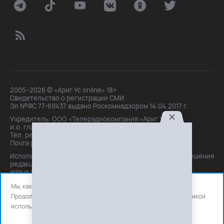
2005–2026 © «Ариг Ус online» 18+
Свидетельство о регистрации СМИ
Эл №ФС 77-69437 выдано Роскомнадзором 14.04.2017 г.
Учредитель: ООО «Телерадиокомпания «Ариг Ус»,
и.о. главного редактора: Маханова О.Б.
Тел. peдakции: +7(3012)21-30-14,
Почта peдakции: editor@arigus.tv
Использование материалов только с письменного разрешения
редакции. При цитировании прямая активная ссылка на
arigus.tv обязательна.
Мы, как и все используем файлы cookie и сервисы аналитики.
Продолжая использовать сайт, вы соглашаетесь с нашей
политикой
использования
файлов cookie и счетчиков аналитики.