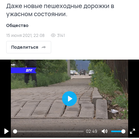
Даже новые пешеходные дорожки в
ужасном состоянии.
Общество
15 июня 2021, 22:08
3141
Поделиться
Play
02:49
Play
Mute
En