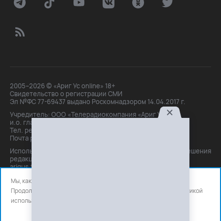
2005–2026 © «Ариг Ус online» 18+
Свидетельство о регистрации СМИ
Эл №ФС 77-69437 выдано Роскомнадзором 14.04.2017 г.
Учредитель: ООО «Телерадиокомпания «Ариг Ус»,
и.о. главного редактора: Маханова О.Б.
Тел. peдakции: +7(3012)21-30-14,
Почта peдakции: editor@arigus.tv
Использование материалов только с письменного разрешения
редакции. При цитировании прямая активная ссылка на
arigus.tv обязательна.
Мы, как и все используем файлы cookie и сервисы аналитики.
Продолжая использовать сайт, вы соглашаетесь с нашей
политикой
использования
файлов cookie и счетчиков аналитики.