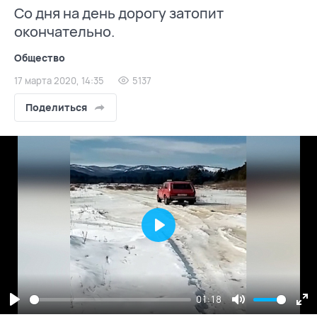
Со дня на день дорогу затопит
окончательно.
Общество
17 марта 2020, 14:35
5137
Поделиться
Play
01:18
Play
Mute
En