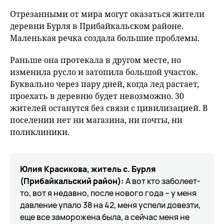
fu
Отрезанными от мира могут оказаться жители
деревни Бурля в Прибайкальском районе.
Маленькая речка создала большие проблемы.
Раньше она протекала в другом месте, но
изменила русло и затопила большой участок.
Буквально через пару дней, когда лед растает,
проехать в деревню будет невозможно. 30
жителей останутся без связи с цивилизацией. В
поселении нет ни магазина, ни почты, ни
поликлиники.
Юлия Красикова, житель с. Бурля
(Прибайкальский район):
А вот кто заболеет-
то, вот я недавно, после нового года – у меня
давление упало 38 на 42, меня успели довезти,
еще все заморожена была, а сейчас меня не