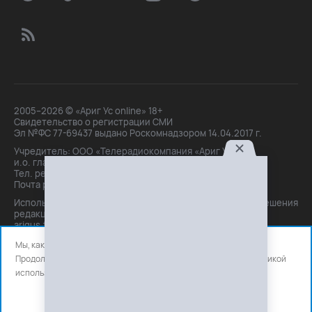
2005–2026 © «Ариг Ус online» 18+
Свидетельство о регистрации СМИ
Эл №ФС 77-69437 выдано Роскомнадзором 14.04.2017 г.
Учредитель: ООО «Телерадиокомпания «Ариг Ус»,
и.о. главного редактора: Маханова О.Б.
Тел. peдakции: +7(3012)21-30-14,
Почта peдakции: editor@arigus.tv
Использование материалов только с письменного разрешения
редакции. При цитировании прямая активная ссылка на
arigus.tv обязательна.
Мы, как и все используем файлы cookie и сервисы аналитики.
Продолжая использовать сайт, вы соглашаетесь с нашей
политикой
использования
файлов cookie и счетчиков аналитики.